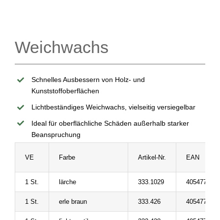
Weichwachs
Schnelles Ausbessern von Holz- und
Kunststoffoberflächen
Lichtbeständiges Weichwachs, vielseitig versiegelbar
Ideal für oberflächliche Schäden außerhalb starker
Beanspruchung
VE
Farbe
Artikel-Nr.
EAN
1 St.
lärche
333.1029
405477607
1 St.
erle braun
333.426
405477607