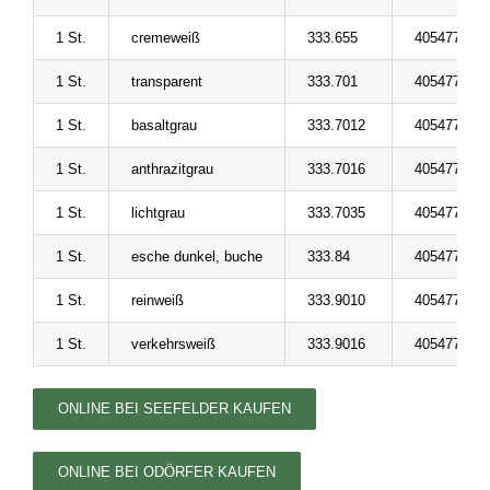
1 St.
cremeweiß
333.655
405477607
1 St.
transparent
333.701
405477607
1 St.
basaltgrau
333.7012
405477607
1 St.
anthrazitgrau
333.7016
405477607
1 St.
lichtgrau
333.7035
405477607
1 St.
esche dunkel, buche
333.84
405477607
1 St.
reinweiß
333.9010
405477607
1 St.
verkehrsweiß
333.9016
405477607
ONLINE BEI SEEFELDER KAUFEN
ONLINE BEI ODÖRFER KAUFEN