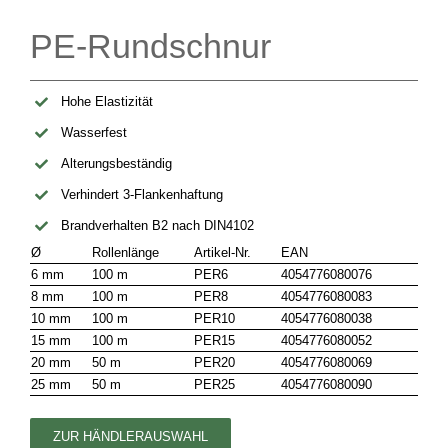
PE-Rundschnur
Hohe Elastizität
Wasserfest
Alterungsbeständig
Verhindert 3-Flankenhaftung
Brandverhalten B2 nach DIN4102
Ø
Rollenlänge
Artikel-Nr.
EAN
6 mm
100 m
PER6
4054776080076
8 mm
100 m
PER8
4054776080083
10 mm
100 m
PER10
4054776080038
15 mm
100 m
PER15
4054776080052
20 mm
50 m
PER20
4054776080069
25 mm
50 m
PER25
4054776080090
ZUR HÄNDLERAUSWAHL