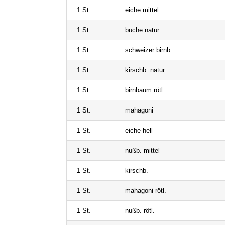
1 St.
eiche mittel
1 St.
buche natur
1 St.
schweizer birnb.
1 St.
kirschb. natur
1 St.
birnbaum rötl.
1 St.
mahagoni
1 St.
eiche hell
1 St.
nußb. mittel
1 St.
kirschb.
1 St.
mahagoni rötl.
1 St.
nußb. rötl.