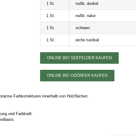
1 St.
nußb. dunkel
1 St.
nußb. natur
1 St.
schwarz
1 St.
eiche rustikal
ONLINE BEI SEEFELDER KAUFEN
ONLINE BEI ODÖRFER KAUFEN
r präzise Farbkorrekturen innerhalb von Holzflächen.
tung und Farbkraft.
holbasis.