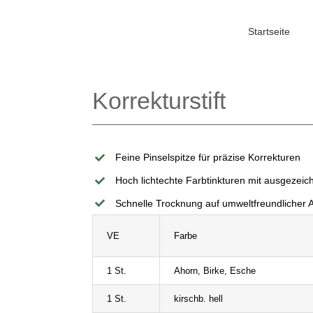
Startseite
Korrekturstift
Feine Pinselspitze für präzise Korrekturen
Hoch lichtechte Farbtinkturen mit ausgezeic
Schnelle Trocknung auf umweltfreundlicher A
VE
Farbe
1 St.
Ahorn, Birke, Esche
1 St.
kirschb. hell