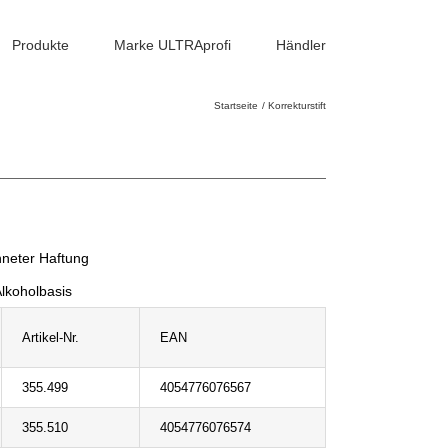
Produkte
Marke ULTRAprofi
Händler
Startseite
Korrekturstift
hneter Haftung
lkoholbasis
Artikel-Nr.
EAN
355.499
4054776076567
355.510
4054776076574